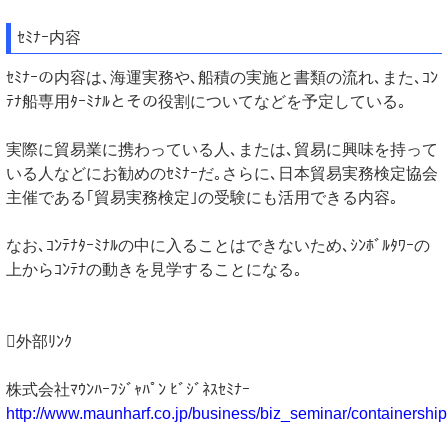
ｾﾐﾅｰ内容
ｾﾐﾅｰの内容は､海運実務や､船積の実施と書類の流れ､また､ｺﾝ
ﾃﾅ船専用ﾀｰﾐﾅﾙとその役割についてなどを予定している｡
実際に貿易業に携わっている人､または､貿易に興味を持って
いる人などにお勧めのｾﾐﾅｰだ｡さらに､日本貿易実務検定協会
主催である｢貿易実務検定｣の受験にも活用できる内容｡
なお､ｺﾝﾃﾅﾀｰﾐﾅﾙの中に入ることはできないため､ｼﾝﾎﾞﾙﾀﾜｰの
上からｺﾝﾃﾅの動きを見学することになる｡
外部ﾘﾝｸ
株式会社ﾏｳﾝﾊｰﾌｼﾞｬﾊﾟﾝ ﾋﾞｼﾞﾈｽｾﾐﾅｰ
http://www.maunharf.co.jp/business/biz_seminar/containership