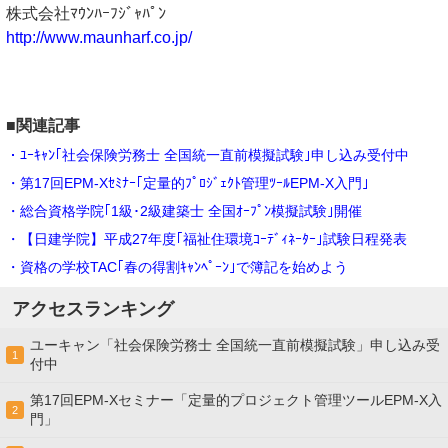
株式会社ﾏｳﾝﾊｰﾌｼﾞｬﾊﾟﾝ
http://www.maunharf.co.jp/
■関連記事
・ﾕｰｷｬﾝ｢社会保険労務士 全国統一直前模擬試験｣申し込み受付中
・第17回EPM-Xｾﾐﾅｰ｢定量的ﾌﾟﾛｼﾞｪｸﾄ管理ﾂｰﾙEPM-X入門｣
・総合資格学院｢1級･2級建築士 全国ｵｰﾌﾟﾝ模擬試験｣開催
・【日建学院】平成27年度｢福祉住環境ｺｰﾃﾞｨﾈｰﾀｰ｣試験日程発表
・資格の学校TAC｢春の得割ｷｬﾝﾍﾟｰﾝ｣で簿記を始めよう
アクセスランキング
ユーキャン「社会保険労務士 全国統一直前模擬試験」申し込み受
1
付中
第17回EPM-Xセミナー「定量的プロジェクト管理ツールEPM-X入
2
門」