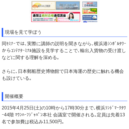
現場を見て学ぼう
同ｾﾐﾅｰでは､実際に講師の説明を聞きながら､横浜港ｼﾝﾎﾞﾙﾀﾜｰ
からｺﾝﾃﾅﾀｰﾐﾅﾙ施設を見学することで､輸出入貨物の受け渡し
などに関する理解を深める｡
さらに､日本郵船歴史博物館で日本海運の歴史に触れる機会
も設けている｡
開催概要
2015年4月25日(土)の10時から17時30分まで､横浜ﾗﾝﾄﾞﾏｰｸﾀﾜ
ｰ44階 ﾏｳﾝﾊｰﾌｼﾞｬﾊﾟﾝ本社 会議室で開催される｡定員は先着13
名で参加費は税込み11,500円｡