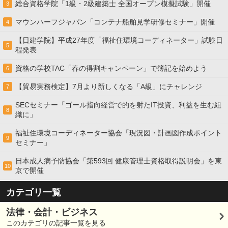
総合資格学院「1級・2級建築士 全国オープン模擬試験」開催
3
マウンハーフジャパン「コンテナ船舶見学研修セミナー」開催
4
【日建学院】平成27年度「福祉住環境コーディネーター」試験日
5
程発表
資格の学校TAC「春の得割キャンペーン」で簿記を始めよう
6
【貿易実務検定】7月より新しくなる「A級」にチャレンジ
7
SECセミナー「ゴール指向経営で的を射たIT投資、利益を生む組
8
織に」
福祉住環境コーディネーター協会「現況図・計画図作成ポイント
9
セミナー」
日本成人病予防協会「第593回 健康管理士資格取得説明会」を東
10
京で開催
カテゴリ一覧
法律・会計・ビジネス
このカテゴリの記事一覧を見る